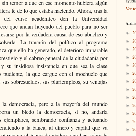
ayuda 
e, sin temor a que en ese momento hubiera algún
Ver to
era fe de lo que estaba haciendo. Ahora, tras la
n del curso académico den la Universidad
Archiv
ece que andan huyendo del pueblo para no ser
2
resarse por la verdadera causa de ese abucheo y
►
2
olverla. La traición del político al programa
►
2
anza que ello ha generado, el deterioro imparable
►
restigio y el cabreo general de la ciudadanía por
2
►
 y su insidiosa insistencia en que sea la clase
2
►
s pudiente, la que cargue con el mochuelo que
2
►
os sus sobresueldos, sus pluriempleos, su ventajas
2
►
2
►
2
►
e la democracia, pero a la mayoría del mundo
2
►
porta un bledo la democracia, si no, andaría
2
►
as ejemplares, sembrando confianza y actuando
2
►
vendiendo a la banca, al dinero y capital que va
2
►
piezas en el juego de ajedrez que hay sobre la