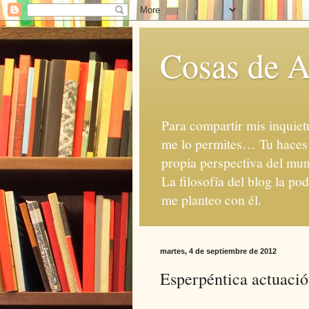
Cosas de A
Para compartir mis inquietu
me lo permites… Tu haces d
propia perspectiva del mun
La filosofía del blog la po
me planteo con él.
martes, 4 de septiembre de 2012
Esperpéntica actuació