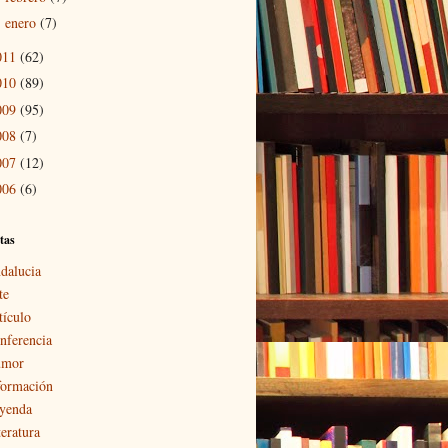
enero
(7)
►
011
(62)
010
(89)
009
(95)
008
(7)
007
(12)
006
(6)
tas
dalucia
te
tículo
nferencia
mor
formación
yenda
teratura