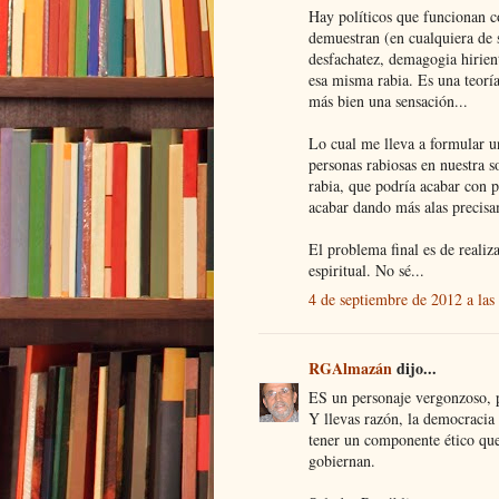
Hay políticos que funcionan co
demuestran (en cualquiera de s
desfachatez, demagogia hirien
esa misma rabia. Es una teorí
más bien una sensación...
Lo cual me lleva a formular u
personas rabiosas en nuestra 
rabia, que podría acabar con 
acabar dando más alas precisa
El problema final es de realiz
espiritual. No sé...
4 de septiembre de 2012 a la
RGAlmazán
dijo...
ES un personaje vergonzoso, p
Y llevas razón, la democracia 
tener un componente ético que
gobiernan.