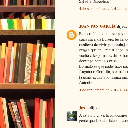
Salud y República
4 de septiembre de 2012 a la
JUAN PAN GARCÍA
dijo...
Es increíble lo que está pasan
cuarenta años Europa luchando
medievo de vivir para trabajar
exigen que en Grecia(luego ir
vuelta a las jornadas de 48 ho
domingo para ir a misa.
Lo malo es que nadie hace na
Anguita o Gordillo, son tacha
la gente aguanta lo inimagina
Antonio.
4 de septiembre de 2012 a la
Josep
dijo...
A esta mujer ya la conocemos 
gente que la vota sistematica