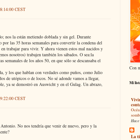
s 8:14:00 CEST
do; nos la están metiendo doblada y sin gel. Durante
 por las 35 horas semanales para convertir la condena del
 en trabajar para vivir. Y ahora vienen estos mal nacidos y
emos nosotros) trabajen también los sábados. O sea:la
ras semanales de los años 50, en que sólo se descansaba el
Con m
da, y los que hablan con verdades como puños, como Julio
dos de utópicos o de locos. No sé adonde vamos a llegar,
Mi lis
ble, ya se demostró en Auswicht y en el Gulag. Un abrazo,
s 9:22:00 CEST
Vivi
cont
Océa
somb
Hace 
Antonio. No nos tendría que venir de nuevo, pero y la
mente?
La t