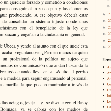
no un ejercicio forzado y sometido a condiciones
para conseguir el trozo de pan y las elementos
guir produciendo. A ese objetivo debería estar
2
►
l de consolidar un sistema injusto donde unos
2
►
chísimos con el beneplácito de la ley que
2
►
embaucan y engañan a la ciudadanía en general.
2
►
2
►
de Úbeda y yendo al asunto con el que inicié esta
2
►
o, acaba preguntándose: ¿Pero en manos de quien
un profesional de la política un sujeto que
Etique
s medios de comunicación que andan buscando la
An
obre todo cuando lleva en su séquito al perrito
Ar
aje a medida para seguir engatusando al personal.
Ar
 la amarilla, la que pueden manipular a través de
Co
Hu
In
Le
días aciagos, jejeje… ya se discute con el Rajoy
Li
 Bolinaga, ya se cabrea con los medios de