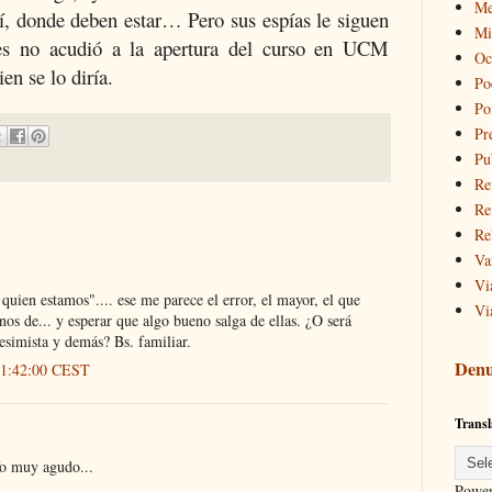
Me
í, donde deben estar… Pero sus espías le siguen
Mi
es no acudió a la apertura del curso en UCM
Oc
n se lo diría.
Po
Po
Pr
Pu
Re
Re
Re
Va
Vi
uien estamos".... ese me parece el error, el mayor, el que
Vi
s de... y esperar que algo bueno salga de ellas. ¿O será
esimista y demás? Bs. familiar.
Denu
s 1:42:00 CEST
Transl
fo muy agudo...
Powe