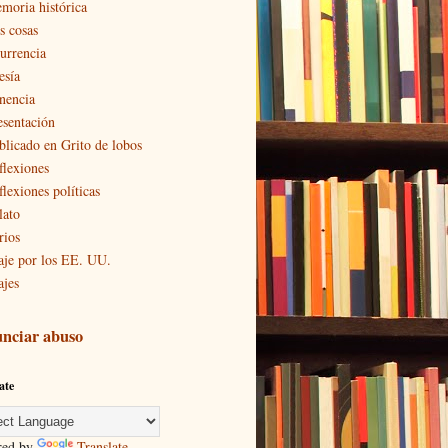
moria histórica
s cosas
urrencia
esía
nencia
esentación
blicado en Grito de lobos
flexiones
flexiones políticas
lato
rios
aje por los EE. UU.
ajes
nciar abuso
ate
red by
Translate