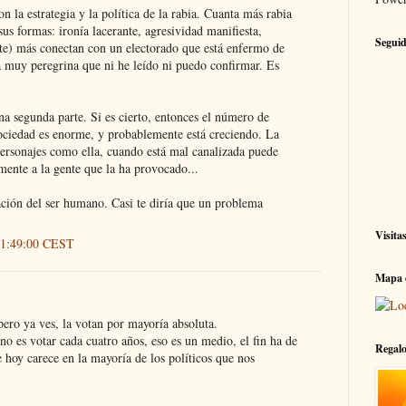
n la estrategia y la política de la rabia. Cuanta más rabia
us formas: ironía lacerante, agresividad manifiesta,
Seguid
te) más conectan con un electorado que está enfermo de
a muy peregrina que ni he leído ni puedo confirmar. Es
na segunda parte. Si es cierto, entonces el número de
sociedad es enorme, y probablemente está creciendo. La
personajes como ella, cuando está mal canalizada puede
mente a la gente que la ha provocado...
ación del ser humano. Casi te diría que un problema
Visita
s 1:49:00 CEST
Mapa d
ero ya ves, la votan por mayoría absoluta.
no es votar cada cuatro años, eso es un medio, el fin ha de
Regalo
 hoy carece en la mayoría de los políticos que nos