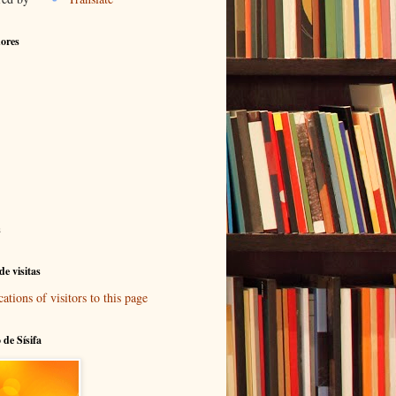
ores
s
e visitas
 de Sísifa