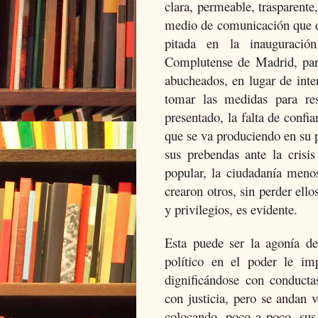
clara, permeable, trasparent
medio de comunicación que di
pitada en la inauguració
Complutense de Madrid, par
abucheados, en lugar de inte
tomar las medidas para res
presentado, la falta de confi
que se va produciendo en su p
sus prebendas ante la crisis
popular, la ciudadanía meno
crearon otros, sin perder ell
y privilegios, es evidente.
Esta puede ser la agonía d
político en el poder le im
dignificándose con conduct
con justicia, pero se andan 
colocando, poco a poco, sus 