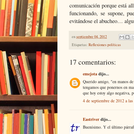
comunicación porque está all
funcionando, se supone, pu
evitándose el abucheo… alguie
en
septiembre 04, 2012
Etiquetas:
Reflexiones políticas
17 comentarios:
emejota
dijo...
Querido amigo, "en manos de q
tengamos que ponernos en mano
que hoy estoy algo negativa, p
4 de septiembre de 2012 a la
Eastriver
dijo...
Buenísimo. Y el último párra