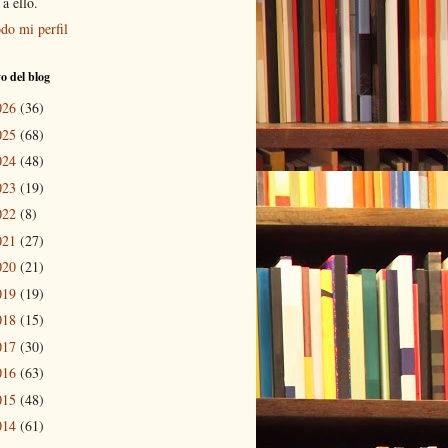
a ello.
do mi perfil
o del blog
026
(36)
025
(68)
024
(48)
023
(19)
022
(8)
021
(27)
020
(21)
019
(19)
018
(15)
017
(30)
016
(63)
015
(48)
014
(61)