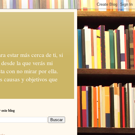
a estar más cerca de ti, si
 desde la que verás mi
ta con no mirar por ella.
as causas y objetivos que
 este blog