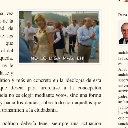
Ini
na vez
Datos 
o de la
dad de
te los
n que
rol del
andal
ueda.
la luz
estudi
 se le
ATS, 
la fe y
andal
ítico y más en concreto en la ideología de esta
superv
unive
ue desear para acercarse a la concepción
activi
cia no es elegir mediante votos, sino una forma
padre
y hacia los demás, sobre todo con aquellos que
acaba
jubil
a transmiten a la ciudadanía.
los vi
esté 
 político debería tener siempre una actuación
conclu