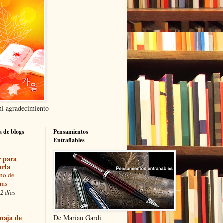
i agradecimiento
ta de blogs
Pensamientos
Entrañables
r para
arla
no de
ras
2 días
inaja de
De Marian Gardi