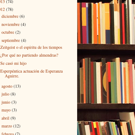
013
(74)
012
(78)
diciembre
(6)
►
noviembre
(4)
►
octubre
(2)
►
septiembre
(4)
▼
Zeitgeist o el espíritu de los tiempos
¿Por qué no partiendo almendras?
Se casó mi hijo
Esperpéntica actuación de Esperanza
Aguirre.
agosto
(13)
►
julio
(8)
►
junio
(3)
►
mayo
(3)
►
abril
(9)
►
marzo
(12)
►
febrero
(7)
►