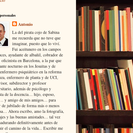
cio
personales
Antonio
La del pirata cojo de Sabina
me recuerda que no tuve que
imaginar, puesto que lo viví.
Fui aceitunero en los campos
uces, ayudante de albañil, cobrador de
, oficinista en Barcelona, a la par que
ante nocturno en los Jesuitas y de
enfermero psiquiátrico en la reforma
uza, enfermero de planta y de UCI,
isor, subdirector y profesor
rsitario, además de psicólogo y
sta de la docencia… hijo, esposo,
… y amigo de mis amigos… para
r de jubilado de forma más o menos
osa… Ahora escribo, amo la fotografía,
ajes y las buenas amistades… tal vez
madurando definitivamente antes de
ir el camino de la vida... Escribir me